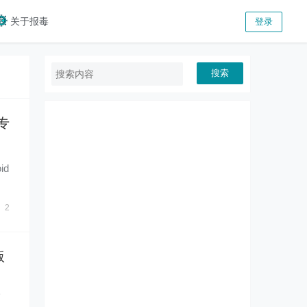
关于报毒
登录
搜索
费专
id
。
2
版
一