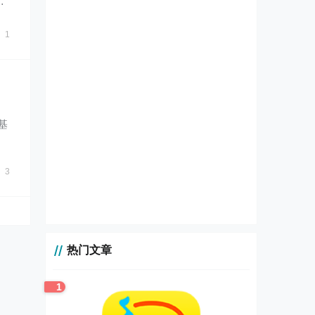
信
1
，基
它
3
热门文章
1