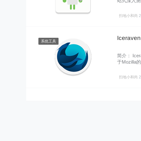
站式深入测
息。……
扫地小和尚
Icerav
系统工具
简介： Ice
于Mozilla的
支……
扫地小和尚