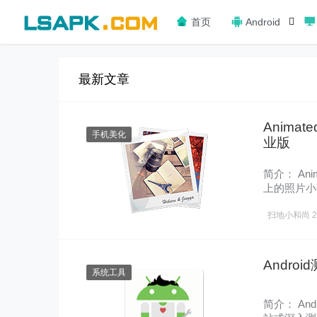
首页
Android
最新文章
Animat
手机美化
业版
简介： Ani
上的照片小
它可……
扫地小和尚
Androi
系统工具
简介： And