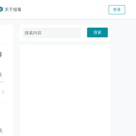
关于报毒
登录
搜索
解
频
几下
5
线