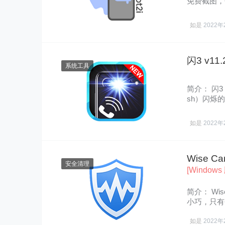
免费截图，包括
截……
如是
2022年
闪3 v11
系统工具
简介： 闪
sh）闪烁
one……
如是
2022年
Wise C
安全清理
[Windows
简介： Wi
小巧，只有
护、系……
如是
2022年