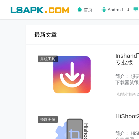
首页
Android
最新文章
Inshan
系统工具
专业版
简介： 想要
下载器就很容
即可……
扫地小和尚
HiShoot
摄影图像
简介： Hi