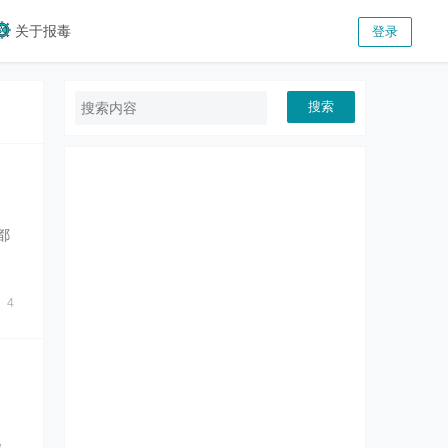
关于报毒
登录
搜索
都
大
4
现