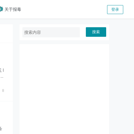
关于报毒
登录
搜索
 I
，下
8
备