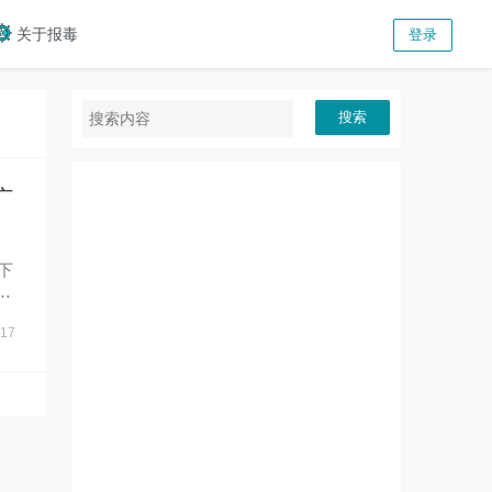
关于报毒
登录
搜索
广
定下
许
17