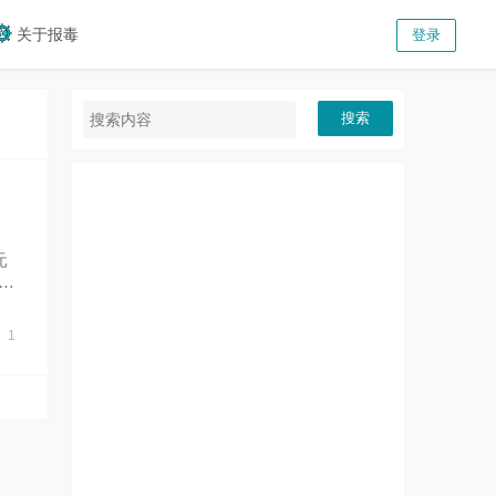
关于报毒
登录
搜索
元
应用
1