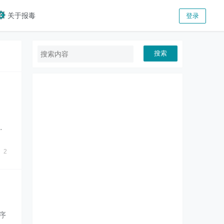
关于报毒
登录
搜索
，
键
2
程序