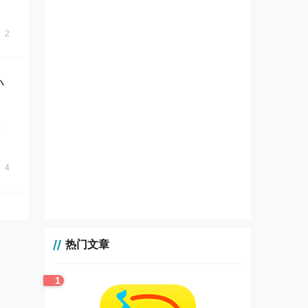
知
2
小
应
4
热门文章
1