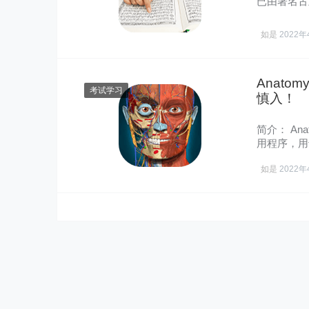
已由著名古
识……
如是
2022年
Anatom
考试学习
慎入！
简介： An
用程序，用
图： 精…
如是
2022年