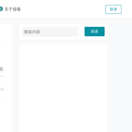
关于报毒
登录
搜索
和其
e
14
让