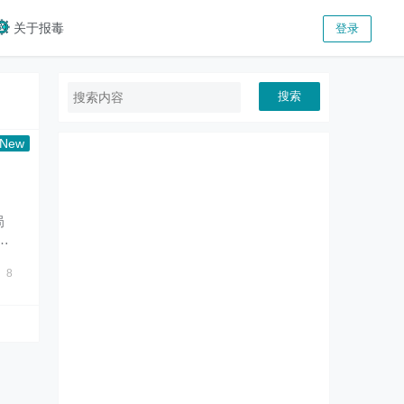
关于报毒
登录
搜索
局
8