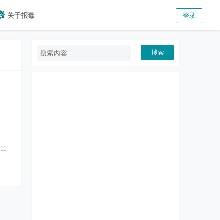
关于报毒
登录
搜索
独
如
11